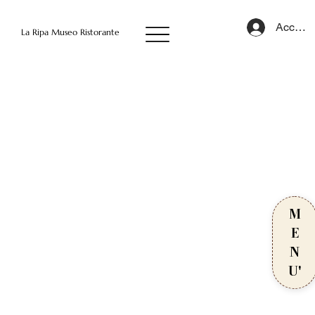
Accedi
La Ripa Museo Ristorante
M
E
N
U'